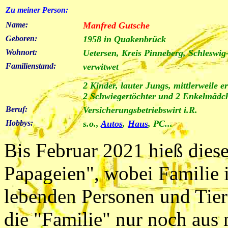
Zu meiner Person:
Name:
Manfred Gutsche
Geboren:
1958 in Quakenbrück
Wohnort:
Uetersen
, Kreis Pinneberg, Schleswig
Familienstand:
verwitwet
2 Kinder, lauter Jungs, mittlerweile 
2 Schwiegertöchter und 2 Enkelmädc
Beruf:
Versicherungsbetriebswirt i.R.
Hobbys:
s.o.,
Autos
,
Haus
, PC...
Bis Februar 2021 hieß dies
Papageien", wobei Familie 
lebenden Personen und Tier
die "Familie" nur noch aus 